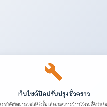
เว็บไซต์ปิดปรับปรุงชั่วคราว
เรากำลังพัฒนาระบบให้ดียิ่งขึ้น เพื่อประสบการณ์การใช้งานที่ดีกว่าเดิม