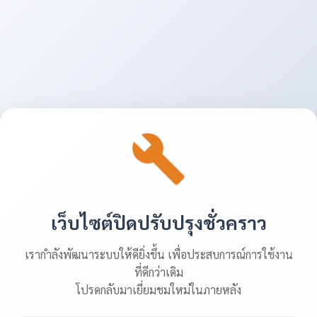
เว็บไซต์ปิดปรับปรุงชั่วคราว
เรากำลังพัฒนาระบบให้ดียิ่งขึ้น เพื่อประสบการณ์การใช้งาน
ที่ดีกว่าเดิม
โปรดกลับมาเยี่ยมชมใหม่ในภายหลัง