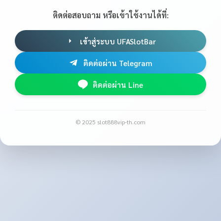
ติดต่อสอบถาม หรือเข้าใช้งานได้ที่:
เข้าสู่ระบบ UFASlotBar
ติดต่อผ่าน Telegram
ติดต่อผ่าน Line
© 2025 slot888vip-th.com